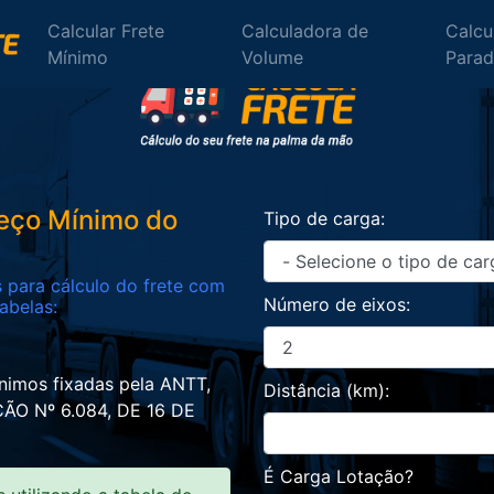
Calcular Frete
Calculadora de
Calcu
Mínimo
Volume
Para
reço Mínimo do
Tipo de carga:
para cálculo do frete com
Número de eixos:
abelas:
nimos fixadas pela ANTT,
Distância (km):
ÃO Nº 6.084, DE 16 DE
É Carga Lotação?