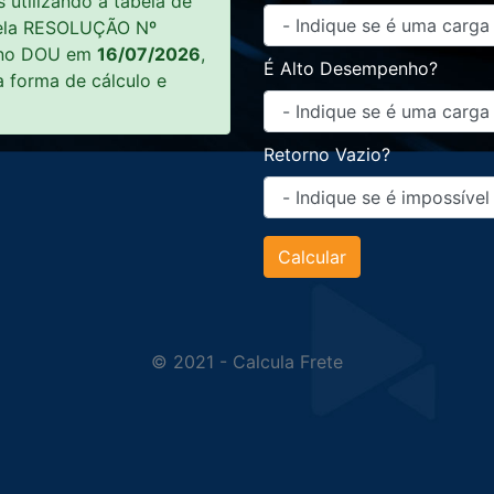
utilizando a tabela de
 pela RESOLUÇÃO Nº
a no DOU em
16/07/2026
,
É Alto Desempenho?
 forma de cálculo e
Retorno Vazio?
© 2021 - Calcula Frete