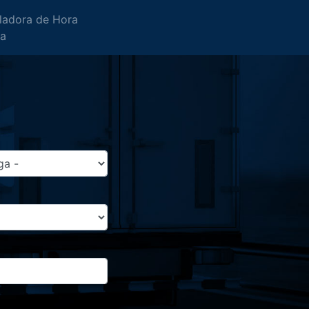
ladora de Hora
da